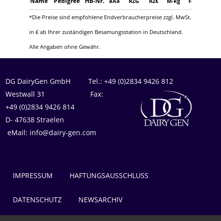
Name
Pedigree
HB-Nr.
aAa
RZG
RZ€
M-kg
F-%
F-kg
*Die Preise sind empfohlene Endverbraucherpreise zzgl. MwSt.
in € ab Ihrer zuständigen Besamungsstation in Deutschland.
Alle Angaben ohne Gewähr.
DG DairyGen GmbH Tel.: +49 (0)2834 9426 812
Westwall 31 Fax:
+49 (0)2834 9426 814
D- 47638 Straelen
eMail: info@dairy-gen.com
IMPRESSUM
HAFTUNGSAUSSCHLUSS
DATENSCHUTZ
NEWSARCHIV