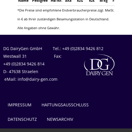
Name
Pedigree
HB-Nr.
aAa
RZG
RZ€
M-kg
F-%
F-kg
*Die Preise sind empfohlene Endverbraucherpreise zzgl. MwSt.
in € ab Ihrer zuständigen Besamungsstation in Deutschland.
Alle Angaben ohne Gewähr.
DG DairyGen GmbH Tel.: +49 (0)2834 9426 812
Westwall 31 Fax:
+49 (0)2834 9426 814
D- 47638 Straelen
eMail: info@dairy-gen.com
IMPRESSUM
HAFTUNGSAUSSCHLUSS
DATENSCHUTZ
NEWSARCHIV