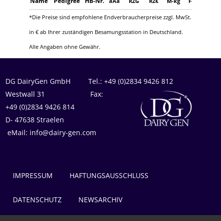
Name
Pedigree
HB-Nr.
aAa
RZG
RZ€
M-kg
F-%
F-kg
*Die Preise sind empfohlene Endverbraucherpreise zzgl. MwSt.
in € ab Ihrer zuständigen Besamungsstation in Deutschland.
Alle Angaben ohne Gewähr.
DG DairyGen GmbH Tel.: +49 (0)2834 9426 812
Westwall 31 Fax:
+49 (0)2834 9426 814
D- 47638 Straelen
eMail: info@dairy-gen.com
IMPRESSUM
HAFTUNGSAUSSCHLUSS
DATENSCHUTZ
NEWSARCHIV