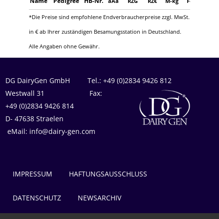
Name
Pedigree
HB-Nr.
aAa
RZG
RZ€
M-kg
F-%
F-kg
*Die Preise sind empfohlene Endverbraucherpreise zzgl. MwSt.
in € ab Ihrer zuständigen Besamungsstation in Deutschland.
Alle Angaben ohne Gewähr.
DG DairyGen GmbH Tel.: +49 (0)2834 9426 812
Westwall 31 Fax:
+49 (0)2834 9426 814
D- 47638 Straelen
eMail: info@dairy-gen.com
IMPRESSUM
HAFTUNGSAUSSCHLUSS
DATENSCHUTZ
NEWSARCHIV