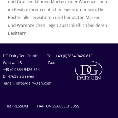
und Grafiken können Marken- oder Warenzeichen
im Besitze ihrer rechtlichen Eigentümer sein. Die
Rechte aller erwähnten und benutzten Marken-
und Warenzeichen liegen ausschließlich bei deren
Besitzern.
DG DairyGen GmbH Tel.: +49 (0)2834 9426 812
Westwall 31 Fax:
+49 (0)2834 9426 814
D- 47638 Straelen
eMail: info@dairy-gen.com
IMPRESSUM
HAFTUNGSAUSSCHLUSS