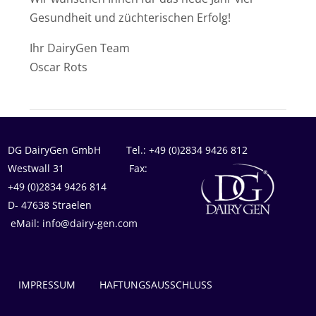
Gesundheit und züchterischen Erfolg!
Ihr DairyGen Team
Oscar Rots
DG DairyGen GmbH Tel.: +49 (0)2834 9426 812
Westwall 31 Fax:
+49 (0)2834 9426 814
D- 47638 Straelen
eMail: info@dairy-gen.com
IMPRESSUM
HAFTUNGSAUSSCHLUSS