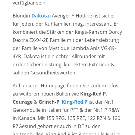
verfügbar sein.
Blondin
Dakota
(Avenger * Hotline) ist sicher
für jeden, der Kuhfamilien mag, interessant. Er
kombiniert die Stärken der Kings-Ransom Dorcy
Dextra EX-94-2E Familie mit der Lebensleistung
der Familie von Mystique Lambda Anis VG-89-
4YR. Dakota ist ein echter Allrounder mit
ordentlicher Leistung, korrektem Exterieur &
soliden Gesundheitswerten.
Auf unserer Homepage finden Sie zudem Infos
zu weiteren neuen Bullen wie
King-Red P
,
Courage
&
Grinch-P
.
King-Red P
ist der Nr.1
Genombulle in Italien für PFT & der Nr.1 P R&W
in Kanada. Mit 155 RZG, 135 RZE, 122 RZN & 120
RZGesund gehört er auch in DE zu den
Spitzenbullen. King-Red P ist Rinderbulle & wird