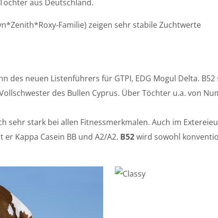
-Tochter aus Deutschland.
n*Zenith*Roxy-Familie) zeigen sehr stabile Zuchtwerte
ohn des neuen Listenführers für GTPI, EDG Mogul Delta. B52
 – Vollschwester des Bullen Cyprus. Über Töchter u.a. von 
sich sehr stark bei allen Fitnessmerkmalen. Auch im Extereie
t er Kappa Casein BB und A2/A2.
B52
wird sowohl konvention