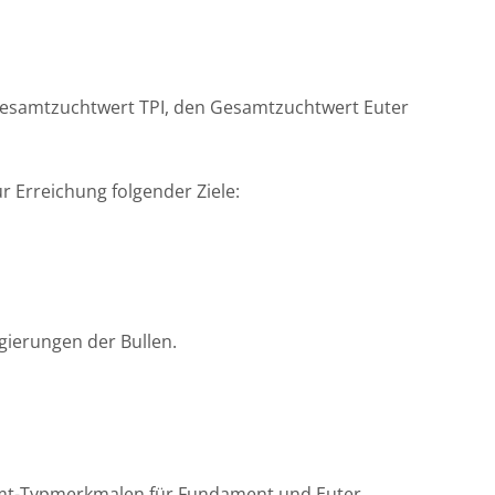
esamtzuchtwert TPI, den Gesamtzuchtwert Euter
 Erreichung folgender Ziele:
gierungen der Bullen.
mt-Typmerkmalen für Fundament und Euter.