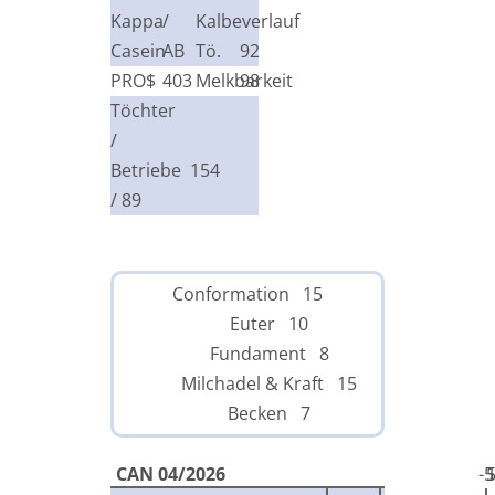
Kappa
/
Kalbeverlauf
Casein
AB
Tö.
92
PRO$
403
Melkbarkeit
98
Töchter
/
Betriebe
154
/ 89
Conformation 15
Euter 10
Fundament 8
Milchadel & Kraft 15
Becken 7
CAN 04/2026
-5