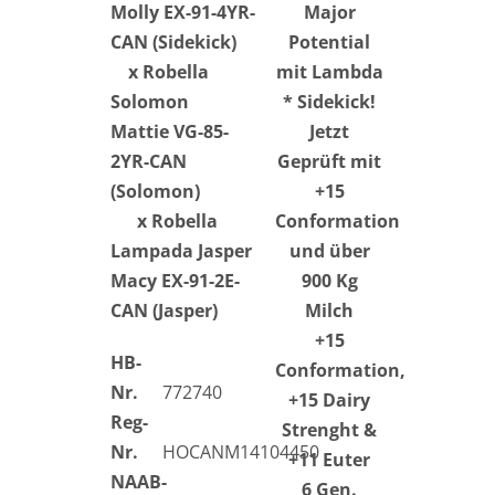
Molly EX-91-4YR-
Major
CAN (Sidekick)
Potential
x Robella
mit Lambda
Solomon
* Sidekick!
Mattie VG-85-
Jetzt
2YR-CAN
Geprüft mit
(Solomon)
+15
x Robella
Conformation
Lampada Jasper
und über
Macy EX-91-2E-
900 Kg
CAN (Jasper)
Milch
+15
HB-
Conformation,
Nr.
772740
+15 Dairy
Reg-
Strenght &
Nr.
HOCANM14104450
+11 Euter
NAAB-
6 Gen.