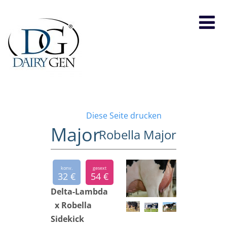
Diese Seite drucken
Major
Robella Major
konv.
gesext
32 €
54 €
Delta-Lambda
x Robella
Sidekick