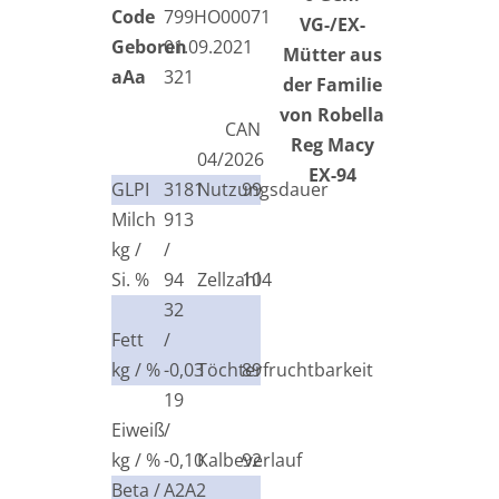
Code
799HO00071
VG-/EX-
Geboren
01.09.2021
Mütter aus
aAa
321
der Familie
von Robella
CAN
Reg Macy
04/2026
EX-94
GLPI
3181
Nutzungsdauer
99
Milch
913
kg /
/
Si. %
94
Zellzahl
104
32
Fett
/
kg / %
-0,03
Töchterfruchtbarkeit
89
19
Eiweiß
/
kg / %
-0,10
Kalbeverlauf
92
Beta /
A2A2