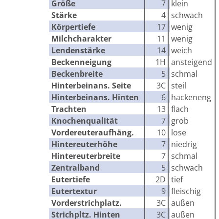
Größe
7
klein
Stärke
4
schwach
Körpertiefe
17
wenig
>
Milchcharakter
11
wenig
>
Lendenstärke
14
weich
>
Beckenneigung
1H
ansteigend
Beckenbreite
5
schmal
Hinterbeinans. Seite
3C
steil
Hinterbeinans. Hinten
6
hackeneng
Trachten
13
flach
>
Knochenqualität
7
grob
Vordereuteraufhäng.
10
lose
Hintereuterhöhe
7
niedrig
Hintereuterbreite
7
schmal
Zentralband
5
schwach
Eutertiefe
2D
tief
Eutertextur
9
fleischig
Vorderstrichplatz.
3C
außen
Strichpltz. Hinten
3C
außen