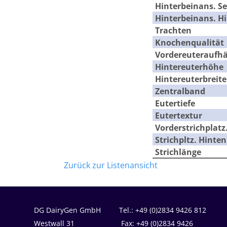
Hinterbeinans. Se
Hinterbeinans. H
Trachten
Knochenqualität
Vordereuteraufh
Hintereuterhöhe
Hintereuterbreite
Zentralband
Eutertiefe
Eutertextur
Vorderstrichplatz
Strichpltz. Hinten
Strichlänge
Zurück zur Listenansicht
DG DairyGen GmbH Tel.: +49 (0)2834 9426 812
Westwall 31 Fax: +49 (0)2834 9426