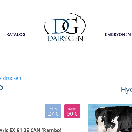
KATALOG
EMBRYONEN
te drucken
P
Hyd
konv.
gesext
27 €
50 €
ric EX-91-2E-CAN (Rambo)