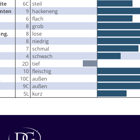
ite
6C
steil
inten
9
hackeneng
6
flach
8
grob
äng.
8
lose
8
niedrig
7
schmal
4
schwach
2D
tief
10
fleischig
.
10C
außen
9C
außen
5L
kurz