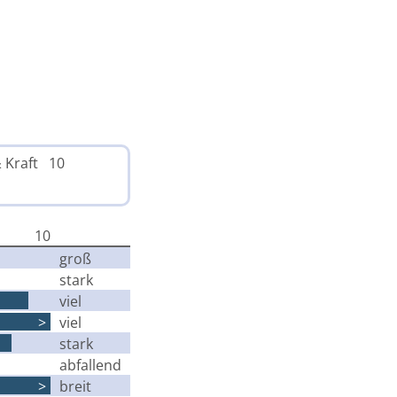
& Kraft 10
10
groß
stark
viel
>
viel
stark
abfallend
>
breit