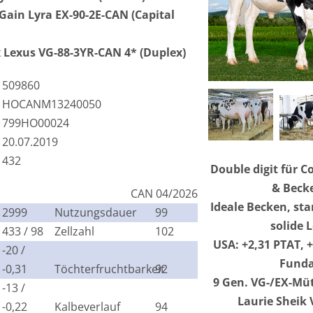
ain Lyra EX-90-2E-CAN (Capital
exus VG-88-3YR-CAN 4* (Duplex)
509860
HOCANM13240050
799HO00024
20.07.2019
432
Double digit für Co
& Becke
CAN 04/2026
Ideale Becken, st
2999
Nutzungsdauer
99
solide 
433 / 98
Zellzahl
102
USA: +2,31 PTAT, +
-20 /
Fund
-0,31
Töchterfruchtbarkeit
92
9 Gen. VG-/EX-Mü
-13 /
Laurie Sheik 
-0,22
Kalbeverlauf
94