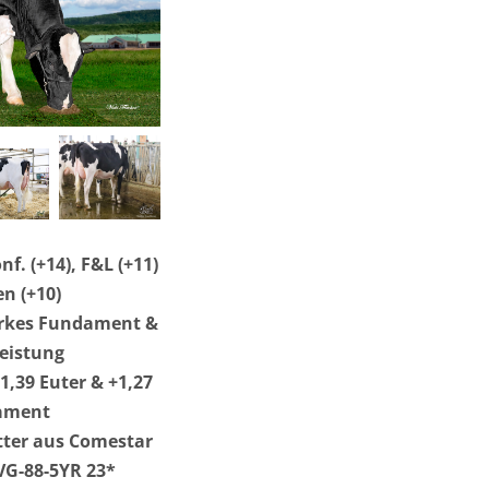
nf. (+14), F&L (+11)
n (+10)
arkes Fundament &
Leistung
1,39 Euter & +1,27
ament
tter aus Comestar
VG-88-5YR 23*