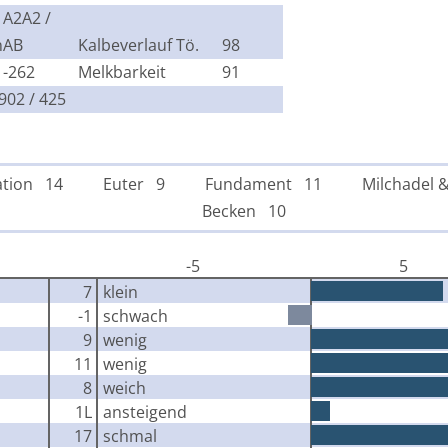
A2A2 /
n
AB
Kalbeverlauf Tö.
98
-262
Melkbarkeit
91
902 / 425
tion 14
Euter 9
Fundament 11
Milchadel 
Becken 10
-5
5
7
klein
-1
schwach
9
wenig
11
wenig
8
weich
1L
ansteigend
17
schmal