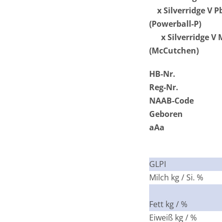
x Silverridge V P
(Powerball-P)
x Silverridge V 
(McCutchen)
HB-Nr.
Reg-Nr.
NAAB-Code
Geboren
aAa
GLPI
Milch kg / Si. %
Fett kg / %
Eiweiß kg / %