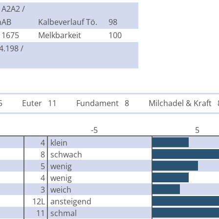
A2A2 /
n
AB
Kalbeverlauf Tö.
98
1675
Melkbarkeit
100
4.198 /
5
Euter 11
Fundament 8
Milchadel & Kraft 
-5
5
4
klein
8
schwach
5
wenig
4
wenig
3
weich
12L
ansteigend
11
schmal