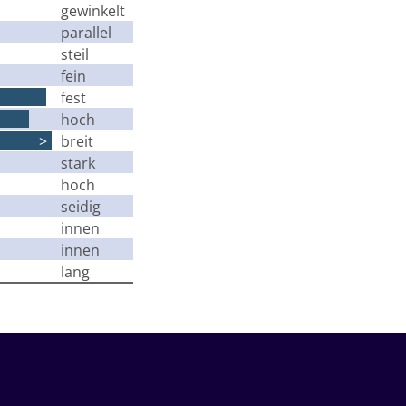
gewinkelt
parallel
steil
fein
fest
hoch
>
breit
stark
hoch
seidig
innen
innen
lang