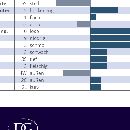
ite
5S
steil
inten
5
hackeneng
1
flach
-2
grob
äng.
10
lose
9
niedrig
13
schmal
3
schwach
3S
tief
3
fleischig
.
4W
außen
2C
außen
2L
kurz