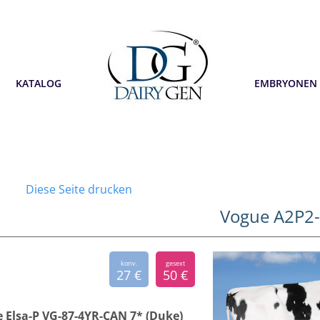
KATALOG
EMBRYONEN
Diese Seite drucken
Vogue A2P2-
konv.
gesext
27 €
50 €
e Elsa-P VG-87-4YR-CAN 7* (Duke)