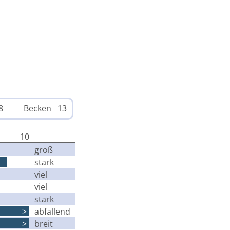
8
Becken 13
10
groß
stark
viel
viel
stark
>
abfallend
>
breit