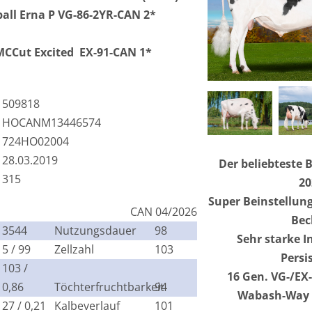
ball Erna P VG-86-2YR-CAN 2*
MCCut Excited EX-91-CAN 1*
509818
HOCANM13446574
724HO02004
28.03.2019
Der beliebteste 
315
20
Super Beinstellung
CAN 04/2026
Bec
3544
Nutzungsdauer
98
Sehr starke I
5 / 99
Zellzahl
103
Persi
103 /
16 Gen. VG-/EX
0,86
Töchterfruchtbarkeit
94
Wabash-Way E
27 / 0,21
Kalbeverlauf
101