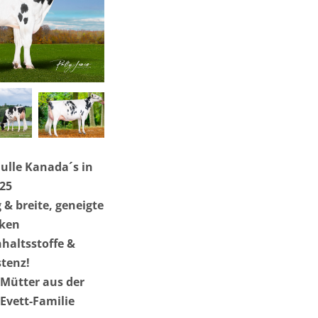
Bulle Kanada´s in
25
 & breite, geneigte
ken
nhaltsstoffe &
stenz!
-Mütter aus der
vett-Familie