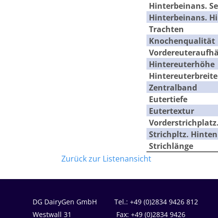
Hinterbeinans. Se
Hinterbeinans. H
Trachten
Knochenqualität
Vordereuteraufh
Hintereuterhöhe
Hintereuterbreite
Zentralband
Eutertiefe
Eutertextur
Vorderstrichplatz
Strichpltz. Hinten
Strichlänge
Zurück zur Listenansicht
DG DairyGen GmbH Tel.: +49 (0)2834 9426 812
Westwall 31 Fax: +49 (0)2834 9426