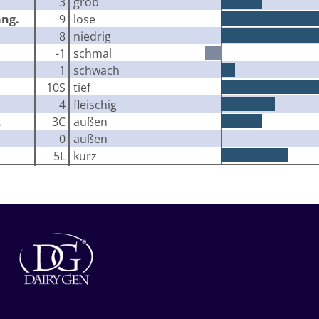
3
grob
äng.
9
lose
8
niedrig
-1
schmal
1
schwach
10S
tief
4
fleischig
.
3C
außen
0
außen
5L
kurz