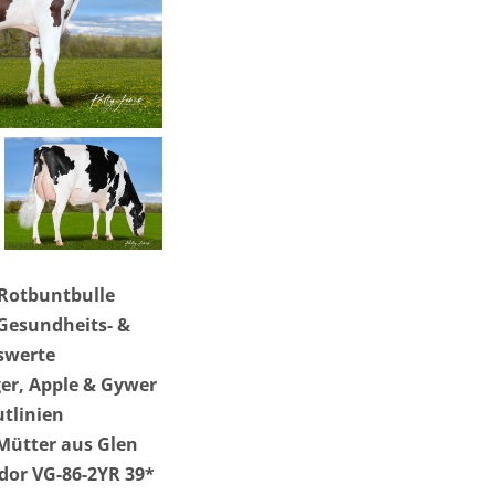
-Rotbuntbulle
Gesundheits- &
swerte
er, Apple & Gywer
tlinien
Mütter aus Glen
or VG-86-2YR 39*