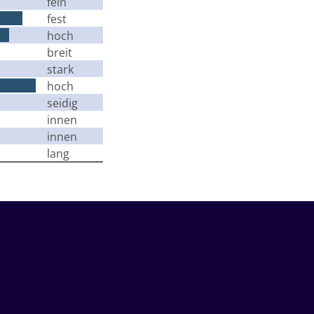
fein
fest
hoch
breit
stark
hoch
seidig
innen
innen
lang