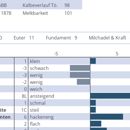
n
BB
Kalbeverlauf Tö.
98
1878
Melkbarkeit
101
0
Euter 11
Fundament 9
Milchadel & Kraft 
-5
5
1
klein
-3
schwach
-3
wenig
-2
wenig
0
weich
8L
ansteigend
1
schmal
ite
1C
steil
inten
6
hackeneng
2
flach