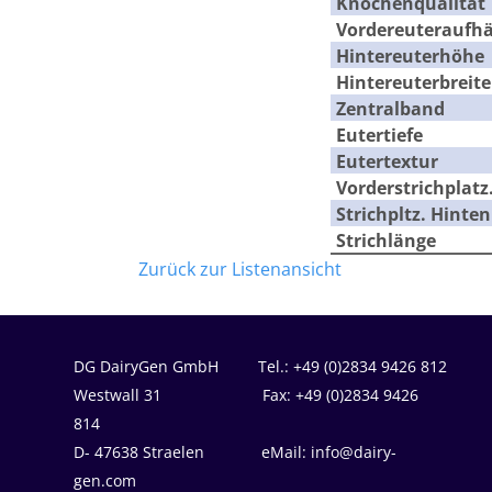
Knochenqualität
Vordereuteraufh
Hintereuterhöhe
Hintereuterbreite
Zentralband
Eutertiefe
Eutertextur
Vorderstrichplatz
Strichpltz. Hinten
Strichlänge
Zurück zur Listenansicht
DG DairyGen GmbH Tel.: +49 (0)2834 9426 812
Westwall 31 Fax: +49 (0)2834 9426
814
D- 47638 Straelen eMail: info@dairy-
gen.com