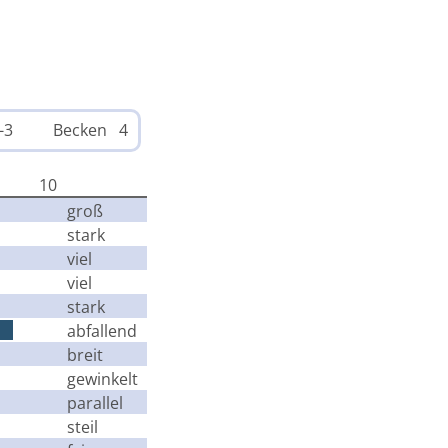
-3
Becken 4
10
groß
stark
viel
viel
stark
abfallend
breit
gewinkelt
parallel
steil