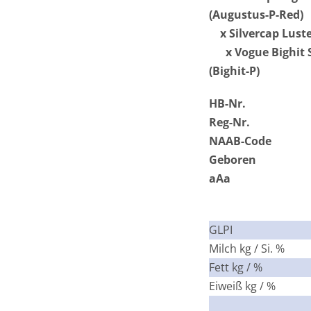
(Augustus-P-Red)
x Silvercap Luster
x Vogue Bighit S
(Bighit-P)
HB-Nr.
Reg-Nr.
NAAB-Code
Geboren
aAa
GLPI
Milch kg / Si. %
Fett kg / %
Eiweiß kg / %