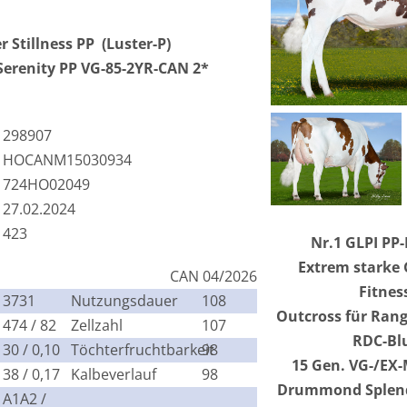
 Stillness PP (Luster-P)
erenity PP VG-85-2YR-CAN 2*
298907
HOCANM15030934
724HO02049
27.02.2024
423
Nr.1 GLPI PP
Extrem starke 
CAN 04/2026
Fitnes
3731
Nutzungsdauer
108
Outcross für Rang
474 / 82
Zellzahl
107
RDC-Blu
30 / 0,10
Töchterfruchtbarkeit
98
15 Gen. VG-/EX-
38 / 0,17
Kalbeverlauf
98
Drummond Splend
A1A2 /