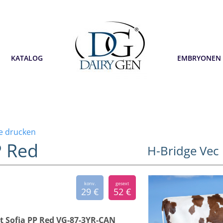
KATALOG
EMBRYONEN
te drucken
P Red
H-Bridge Vec
konv.
gesext
29 €
52 €
t Sofia PP Red VG-87-3YR-CAN