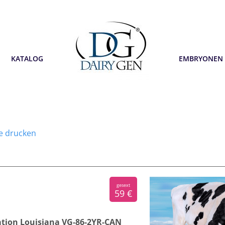
KATALOG
EMBRYONEN
te drucken
gesext
59 €
tion Louisiana VG-86-2YR-CAN