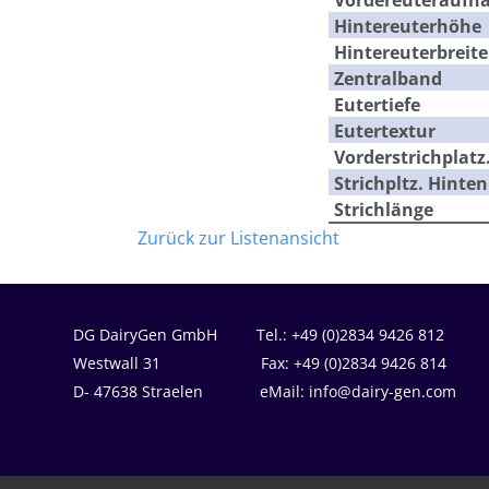
Hintereuterhöhe
Hintereuterbreite
Zentralband
Eutertiefe
Eutertextur
Vorderstrichplatz
Strichpltz. Hinten
Strichlänge
Zurück zur Listenansicht
DG DairyGen GmbH Tel.: +49 (0)2834 9426 812
Westwall 31 Fax: +49 (0)2834 9426 814
D- 47638 Straelen eMail: info@dairy-gen.com