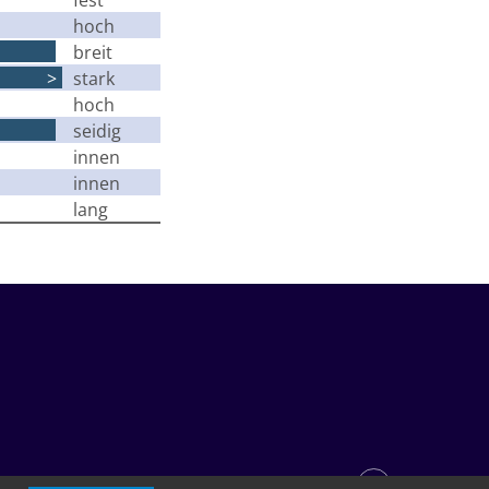
hoch
breit
>
stark
hoch
seidig
innen
innen
lang
NEWSARCHIV
BERATUNG & KONTAKT