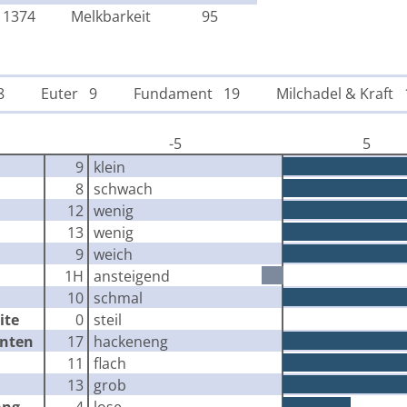
1374
Melkbarkeit
95
8
Euter 9
Fundament 19
Milchadel & Kraft 
-5
5
9
klein
8
schwach
12
wenig
13
wenig
9
weich
1H
ansteigend
10
schmal
ite
0
steil
inten
17
hackeneng
11
flach
13
grob
äng.
4
lose