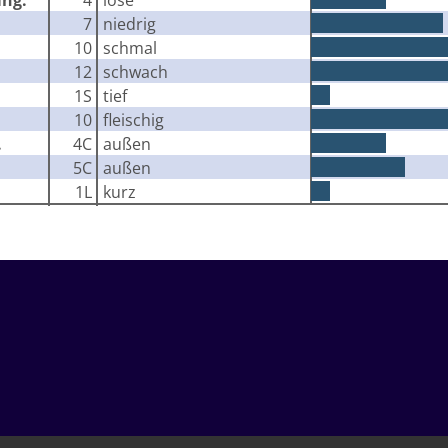
7
niedrig
10
schmal
12
schwach
1S
tief
10
fleischig
.
4C
außen
5C
außen
1L
kurz
IMPRESSUM
HAFTUNGSAUSSCHLUSS
DATENSCHUTZ