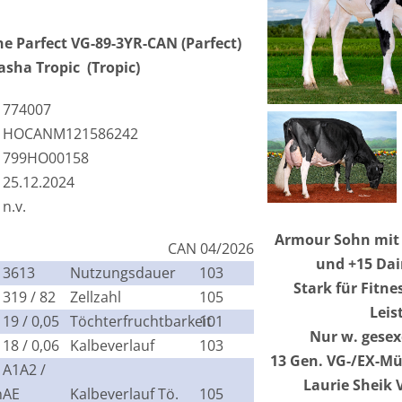
 Parfect VG-89-3YR-CAN (Parfect)
ha Tropic (Tropic)
774007
HOCANM121586242
799HO00158
25.12.2024
n.v.
Armour Sohn mit 
CAN 04/2026
und +15 Dai
3613
Nutzungsdauer
103
Stark für Fitne
319 / 82
Zellzahl
105
Leis
19 / 0,05
Töchterfruchtbarkeit
101
Nur w. gesex
18 / 0,06
Kalbeverlauf
103
13 Gen. VG-/EX-Mü
A1A2 /
Laurie Sheik 
n
AE
Kalbeverlauf Tö.
105