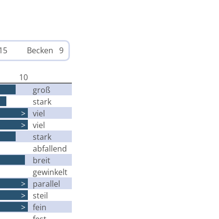
15
Becken 9
10
groß
stark
>
viel
>
viel
stark
abfallend
breit
gewinkelt
>
parallel
>
steil
>
fein
fest