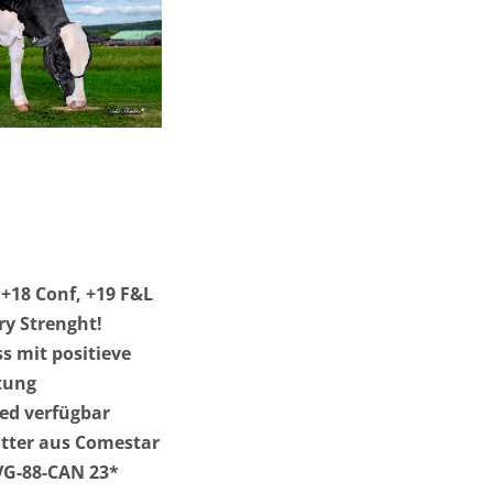
+18 Conf, +19 F&L
ry Strenght!
ss mit positieve
tung
ed verfügbar
tter aus Comestar
VG-88-CAN 23*