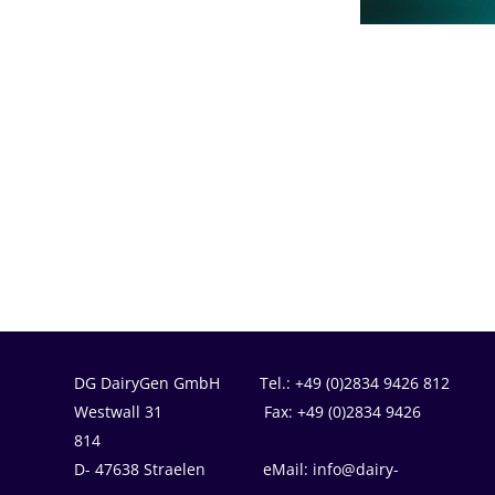
DG DairyGen GmbH Tel.: +49 (0)2834 9426 812
Westwall 31 Fax: +49 (0)2834 9426
814
D- 47638 Straelen eMail: info@dairy-